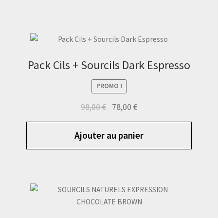
Pack Cils + Sourcils Dark Espresso
PROMO !
Le
Le
98,00
€
78,00
€
prix
prix
initial
actuel
Ajouter au panier
était :
est :
98,00 €.
78,00 €.